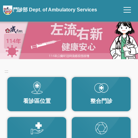
跳
門診部 Dept. of Ambulatory Services
到
主
要
內
容
區
:::
看診區位置
整合門診