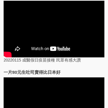
20220115 成醫假日疫苗接種 民眾有感大讚
一片80元生吐司賣得比日本好